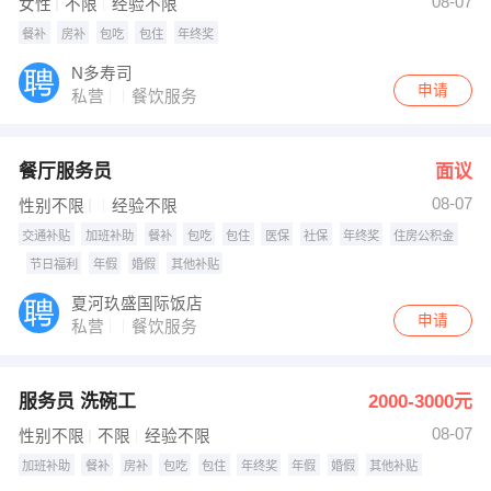
08-07
女性
不限
经验不限
餐补
房补
包吃
包住
年终奖
N多寿司
申请
私营
餐饮服务
餐厅服务员
面议
08-07
性别不限
经验不限
交通补贴
加班补助
餐补
包吃
包住
医保
社保
年终奖
住房公积金
节日福利
年假
婚假
其他补贴
夏河玖盛国际饭店
申请
私营
餐饮服务
服务员 洗碗工
2000-3000元
08-07
性别不限
不限
经验不限
加班补助
餐补
房补
包吃
包住
年终奖
年假
婚假
其他补贴