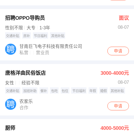
招聘OPPO导购员
面议
08-07
性别不限
大专
1-3年
交通补贴
房补
节日福利
其他补贴
甘南巨飞电子科技有限责任公司
申请
私营
营业员
唐格洋曲民俗饭店
3000-4000元
08-07
女性
经验不限
交通补贴
加班补助
餐补
包吃
包住
节日福利
年假
婚假
其他补贴
农家乐
申请
合作
厨师
4000-5000元