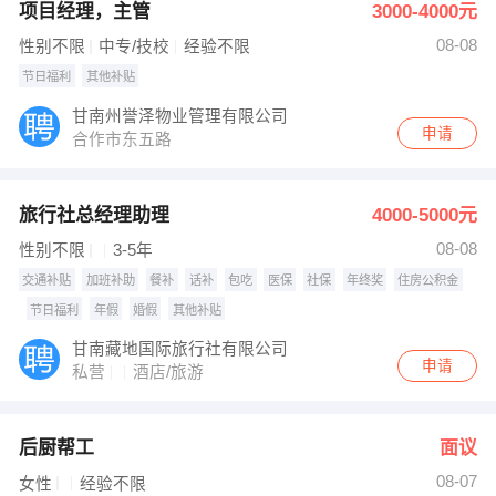
项目经理，主管
3000-4000元
08-08
性别不限
中专/技校
经验不限
节日福利
其他补贴
甘南州誉泽物业管理有限公司
申请
合作市东五路
旅行社总经理助理
4000-5000元
08-08
性别不限
3-5年
交通补贴
加班补助
餐补
话补
包吃
医保
社保
年终奖
住房公积金
节日福利
年假
婚假
其他补贴
甘南藏地国际旅行社有限公司
申请
私营
酒店/旅游
后厨帮工
面议
08-07
女性
经验不限