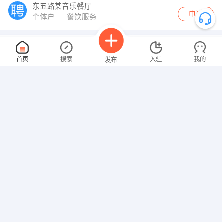
东五路某音乐餐厅
申请
个体户
餐饮服务
项目经理2位，技术人员6
8000-12000元
首页
搜索
入驻
我的
发布
08-07
男性
大专
3-5年
包吃
医保
社保
年假
婚假
其他补贴
甘肃建润环保科技工程有限责任公司
申请
私营
其他职位
招聘信息
求职简历
快递员
5000-8000元
08-07
性别不限
经验不限
加班补助
节日福利
其他补贴
甘南州恒驰配送服务有限公司
申请
私营
其他职位