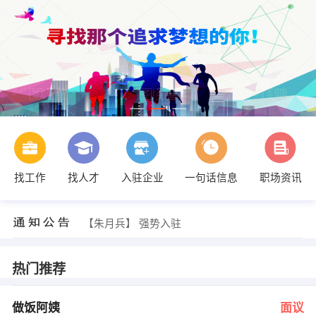
找工作
找人才
入驻企业
一句话信息
职场资讯
发布 [招标代理专员 ] 招聘信息
【贵阳顺路达科技有限公司】 强势入驻
【朱月兵】 强势入驻
【碌曲县新昕安达机动车检测有限公司】 强势入驻
【甘南藏地国际旅行社有限公司】 强势入驻
【甘南羚城新舟慧算账会计公司】 强势入驻
热门推荐
发布 [做饭阿姨 ] 招聘信息
发布 [销售经理 ] 招聘信息
发布 [建行惠农巡检员兼职 ] 招聘信息
做饭阿姨
面议