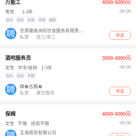
万能工
4000-5000元
08-08
男性
1-3年
包吃
包住
社保
年假
婚假
甘肃建南洲际饮食服务有限责任公司
申请
私营
技工/普工
酒吧服务员
3000-4000元
08-08
女性
中专/技校
1-3年
包吃
包住
年假
肆�志瓢�
申请
私营
餐饮服务
保姆
4000-5000元
08-08
女性
不限
经验不限
玉海商贸有限公司