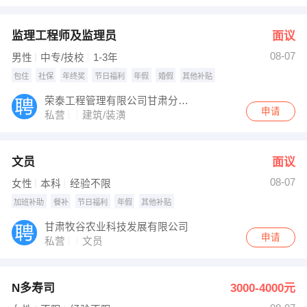
监理工程师及监理员
面议
08-07
男性
中专/技校
1-3年
包住
社保
年终奖
节日福利
年假
婚假
其他补贴
荣泰工程管理有限公司甘肃分公司
申请
私营
建筑/装潢
文员
面议
08-07
女性
本科
经验不限
加班补助
餐补
节日福利
年假
其他补贴
甘肃牧谷农业科技发展有限公司
申请
私营
文员
N多寿司
3000-4000元