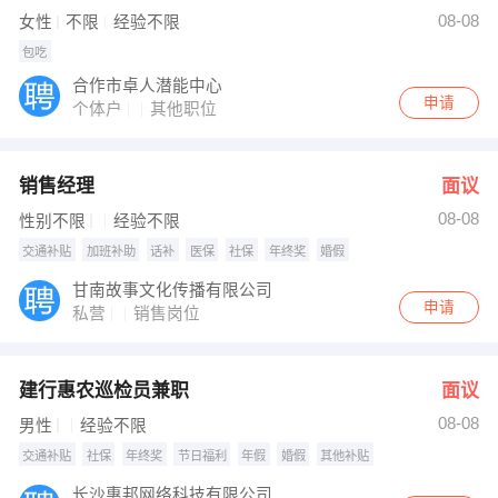
发布 [营业员 ] 招聘信息
08-08
女性
不限
经验不限
发布 [招标代理专员 ] 招聘信息
【贵阳顺路达科技有限公司】 强势入驻
包吃
合作市卓人潜能中心
申请
个体户
其他职位
销售经理
面议
08-08
性别不限
经验不限
交通补贴
加班补助
话补
医保
社保
年终奖
婚假
甘南故事文化传播有限公司
申请
私营
销售岗位
建行惠农巡检员兼职
面议
08-08
男性
经验不限
交通补贴
社保
年终奖
节日福利
年假
婚假
其他补贴
长沙惠邦网络科技有限公司