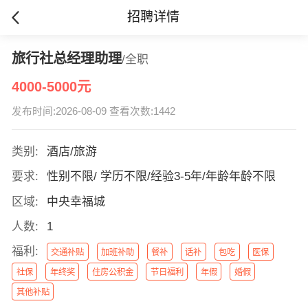
招聘详情
旅行社总经理助理
/全职
4000-5000元
发布时间:2026-08-09 查看次数:1442
类别:
酒店/旅游
要求:
性别不限/ 学历不限/经验3-5年/年龄年龄不限
区域:
中央幸福城
人数:
1
福利:
交通补贴
加班补助
餐补
话补
包吃
医保
社保
年终奖
住房公积金
节日福利
年假
婚假
其他补贴