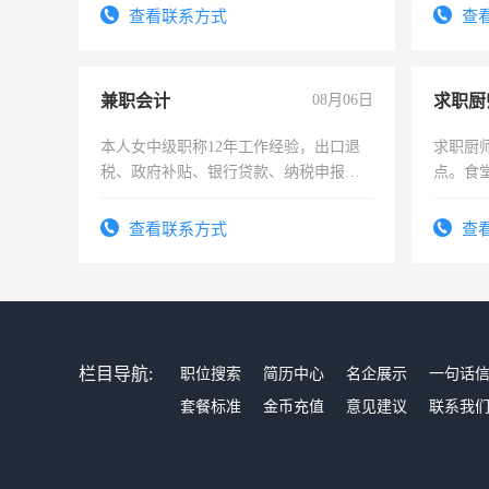
勤快的四五十，每天挣零花钱没问题！
查看联系方式
查
兼职会计
08月06日
求职厨
本人女中级职称12年工作经验，出口退
求职厨
税、政府补贴、银行贷款、纳税申报、
点。食堂
为各类公司策划，设建新账，理乱账业
上
务，财务咨询等业务。欲求兼职会计工
查看联系方式
查
作
栏目导航:
职位搜索
简历中心
名企展示
一句话
套餐标准
金币充值
意见建议
联系我