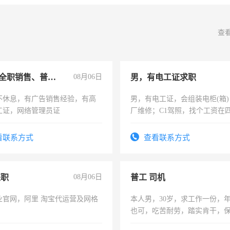
查
兼职或全职销售、普工、维修
08月06日
男，有电工证求职
不休息，有广告销售经验，有高
男，有电工证，会组装电柜(箱
工证，网络管理员证
厂维修；C1驾照，找个工资在
上，枣强县以外需要有住宿，
电话
看联系方式
查看联系方式
兼职
08月06日
普工 司机
业官网，阿里 淘宝代运营及网格
本人男，30岁，求工作一份，
也可，吃苦耐劳，踏实肯干，
勿扰