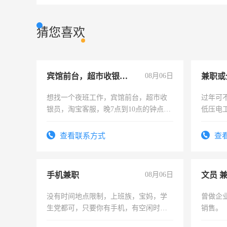
猜您喜欢
宾馆前台，超市收银员，淘宝客服
08月06日
想找一个夜班工作，宾馆前台，超市收
过年可
银员，淘宝客服，晚7点到10点的钟点
低压电
工，麻烦看到的老板加我微信聊，手机
号同微信
查看联系方式
查
手机兼职
08月06日
文员 
没有时间地点限制，上班族，宝妈，学
曾做企
生党都可，只要你有手机，有空闲时
销售。
间，一单一结，一天二三十不成问题，