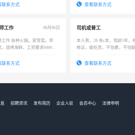
看联系方式
查看联系方式
师工作
08月06日
司机或普工
师工作 各种火锅。家常菜。早
本人男，28.有c本，驾龄5年，
。烧烤海鲜，工资要求6000以
格证，能吃苦，不怕累，不怕
实，需求稳定工作一份，保险
看联系方式
查看联系方式
信息
招聘资讯
发布简历
企业入驻
会员中心
法律申明
们