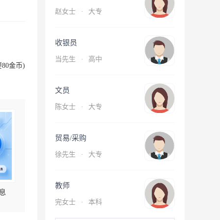
赵女士
·
大专
收银员
当先生
·
高中
80金币)
文员
陈女士
·
大专
贸易/采购
徐先生
·
大专
教师
息
完女士
·
本科