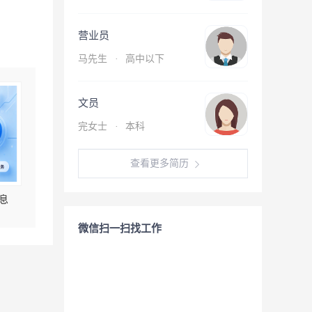
营业员
马先生
·
高中以下
文员
完女士
·
本科
查看更多简历
息
微信扫一扫找工作