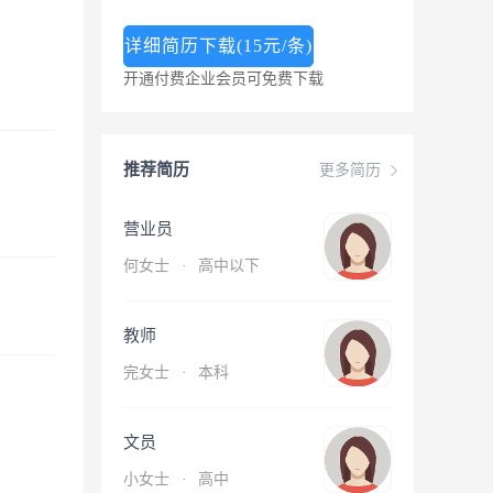
详细简历下载(15元/条)
开通付费企业会员可免费下载
推荐简历
更多简历
营业员
何女士
·
高中以下
教师
完女士
·
本科
文员
小女士
·
高中