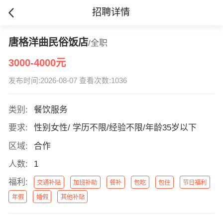
招聘详情
唐格洋曲民俗饭店
/全职
3000-4000元
发布时间:2026-08-07 查看次数:1036
类别:
餐饮服务
要求:
性别女性/ 学历不限/经验不限/年龄35岁以下
区域:
合作
人数:
1
福利:
交通补贴
加班补助
餐补
包吃
包住
节日福利
年假
婚假
其他补贴